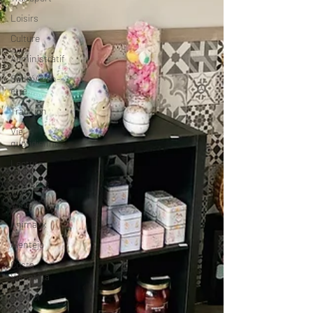
Loisirs
Culture
Administratif
Santé/Bien-
être
Tradition
Vie
quotidienne
Lecture
Tourisme
Visite
Animaux
Alentejo
Costa
Vicentina
Emploi