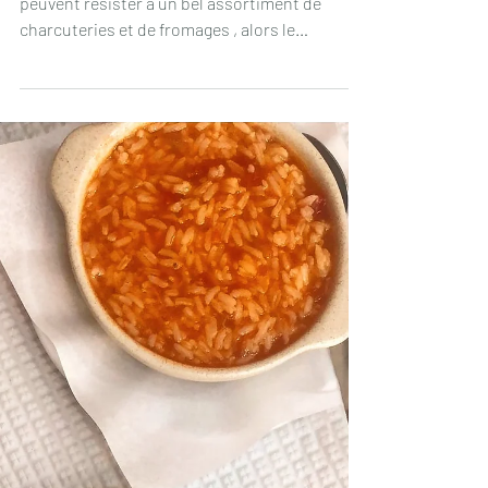
plein coeur de Lisbonne 🧀
Vous faites partie des gourmands qui ne
peuvent résister à un bel assortiment de
charcuteries et de fromages , alors le
restaurant " le...