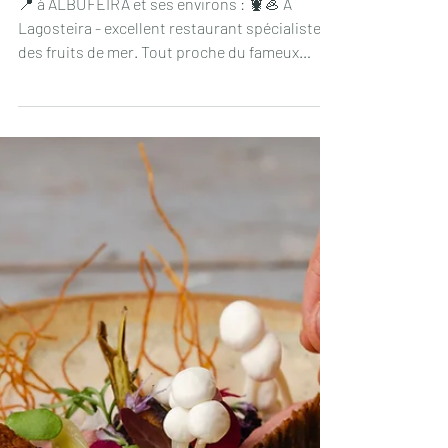
20 févr. 2025
🍽 Quelques bonnes adresses
gourmandes pour ne pas rester sur
votre faim en Algarve : restaurants
coups de coeur
📍 à ALBUFEIRA et ses environs : 🦞🦪 A
Lagosteira - excellent restaurant spécialiste
des fruits de mer. Tout proche du fameux
Golf...