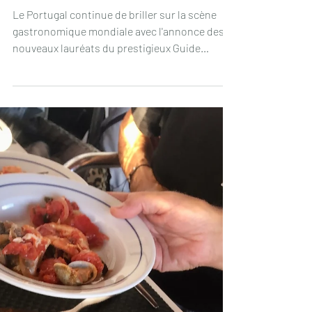
26 févr. 2025
⭐️⭐️🧑🏼‍🍳👨🏻‍🍳 Les Restaurants
Portugais distingués par le Guide
Michelin en 2025
Le Portugal continue de briller sur la scène
gastronomique mondiale avec l'annonce des
nouveaux lauréats du prestigieux Guide
Michelin...