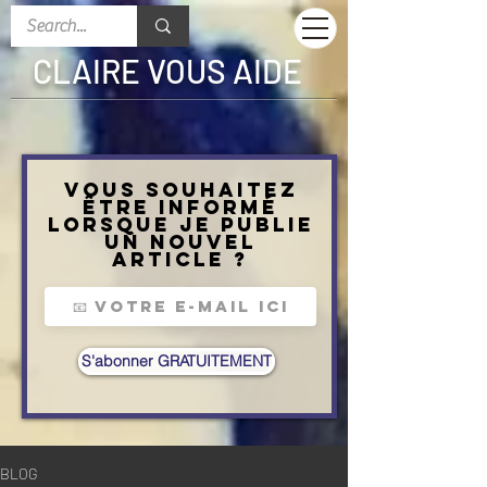
CLAIRE VOUS AIDE
Vous souhaitez
être informé
lorsque je publie
un nouvel
article ?
S'abonner GRATUITEMENT
BLOG