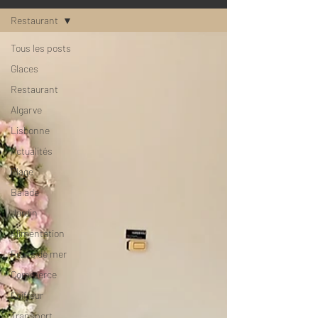
Restaurant
Tous les posts
Glaces
Restaurant
Algarve
Lisbonne
Actualités
Plage
Balade
Jardin
Alimentation
Fruits de mer
Commerce
Coiffeur
Transport