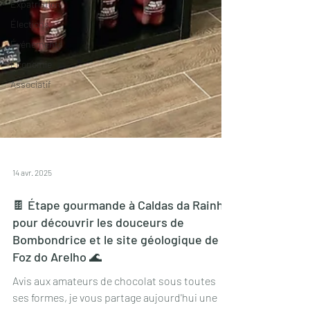
Expatriation
Élections
Événements
Economie
Associatif
14 avr. 2025
🍫 Étape gourmande à Caldas da Rainha
pour découvrir les douceurs de
Bombondrice et le site géologique de
Foz do Arelho 🌊
Avis aux amateurs de chocolat sous toutes