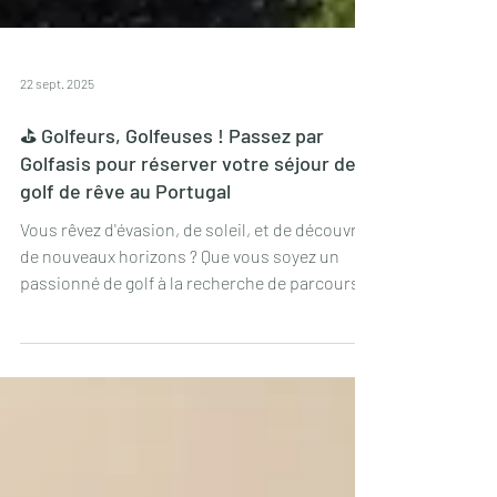
22 sept. 2025
⛳️ Golfeurs, Golfeuses ! Passez par
Golfasis pour réserver votre séjour de
golf de rêve au Portugal
Vous rêvez d'évasion, de soleil, et de découvrir
de nouveaux horizons ? Que vous soyez un
passionné de golf à la recherche de parcours
d'exception ou un voyageur en quête de
nouvelles aventures au Portugal, votre
prochaine escapade commence ici. Laissez-
moi vous présenter la plateforme Golfasis | The
Golf Travel Oasis, un allié sûr pour un voyage
sur mesure au Portugal, sans stress, et à prix