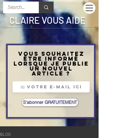
CLAIRE VOUS AIDE
Vous souhaitez
être informé
lorsque je publie
un nouvel
article ?
S'abonner GRATUITEMENT
BLOG