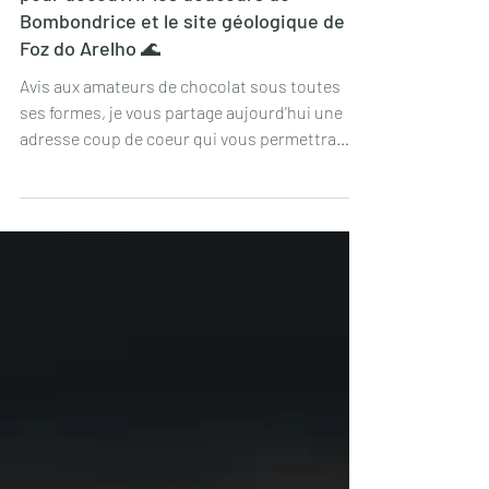
🍫 Étape gourmande à Caldas da Rainha
pour découvrir les douceurs de
Bombondrice et le site géologique de
Foz do Arelho 🌊
Avis aux amateurs de chocolat sous toutes
ses formes, je vous partage aujourd'hui une
adresse coup de coeur qui vous permettra
de...