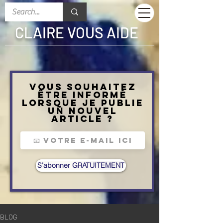
CLAIRE VOUS AIDE
Vous souhaitez
être informé
lorsque je publie
un nouvel
article ?
S'abonner GRATUITEMENT
BLOG