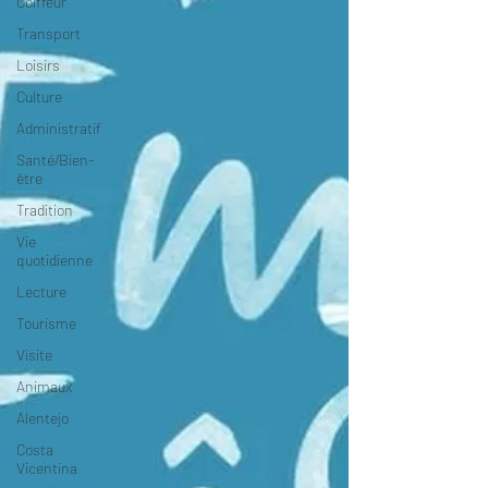
Coiffeur
Transport
Loisirs
Culture
Administratif
Santé/Bien-
être
Tradition
Vie
quotidienne
Lecture
Tourisme
Visite
Animaux
Alentejo
Costa
Vicentina