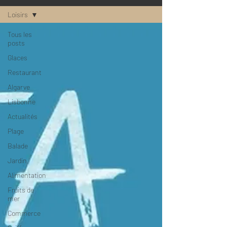
Loisirs
Tous les
posts
Glaces
Restaurant
Algarve
Lisbonne
Actualités
Plage
Balade
Jardin
Alimentation
Fruits de
mer
Commerce