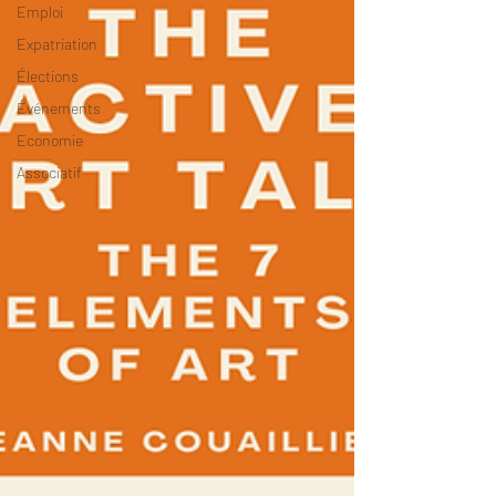
Emploi
Expatriation
Élections
Événements
Economie
Associatif