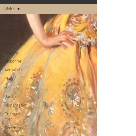
Visite
Tous les
posts
Glaces
Restaurant
Algarve
Lisbonne
Actualités
Plage
Balade
Jardin
Alimentation
Fruits de
mer
Commerce