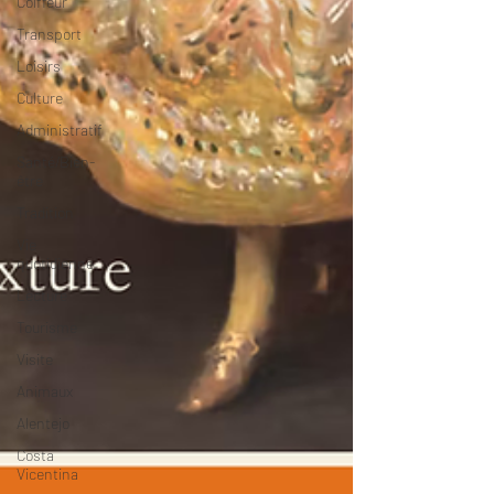
Coiffeur
Transport
Loisirs
Culture
Administratif
Santé/Bien-
être
Tradition
Vie
quotidienne
Lecture
Tourisme
Visite
Animaux
Alentejo
Costa
Vicentina