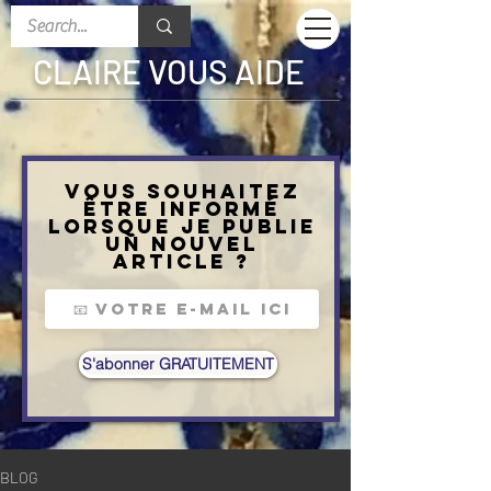
CLAIRE VOUS AIDE
Vous souhaitez
être informé
lorsque je publie
un nouvel
article ?
S'abonner GRATUITEMENT
BLOG