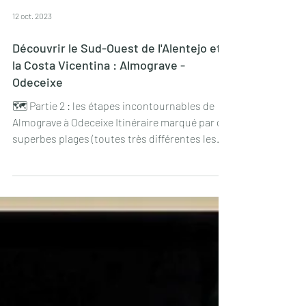
12 oct. 2023
Découvrir le Sud-Ouest de l'Alentejo et
la Costa Vicentina : Almograve -
Odeceixe
🗺 Partie 2 : les étapes incontournables de
Almograve à Odeceixe Itinéraire marqué par de
superbes plages (toutes très différentes les...