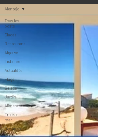
Alentejo
Tous les
posts
Glaces
Restaurant
Algarve
Lisbonne
Actualités
Plage
Balade
Jardin
Alimentation
Fruits de
mer
Commerce