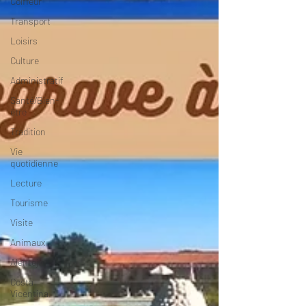
Coiffeur
Transport
Loisirs
Culture
Administratif
Santé/Bien-
être
Tradition
Vie
quotidienne
Lecture
Tourisme
Visite
Animaux
Alentejo
Costa
Vicentina