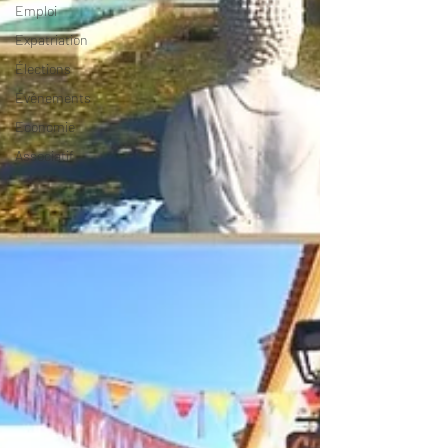
Emploi
Expatriation
Élections
Événements
Economie
Associatif