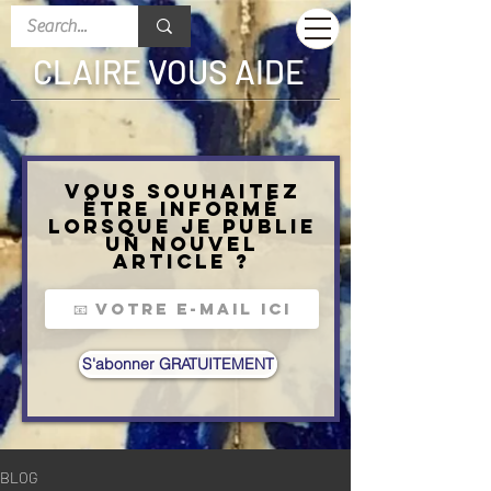
CLAIRE VOUS AIDE
Vous souhaitez
être informé
lorsque je publie
un nouvel
article ?
S'abonner GRATUITEMENT
BLOG