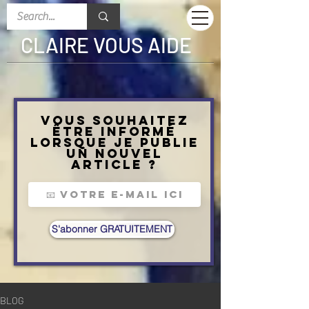
CLAIRE VOUS AIDE
Vous souhaitez
être informé
lorsque je publie
un nouvel
article ?
S'abonner GRATUITEMENT
BLOG