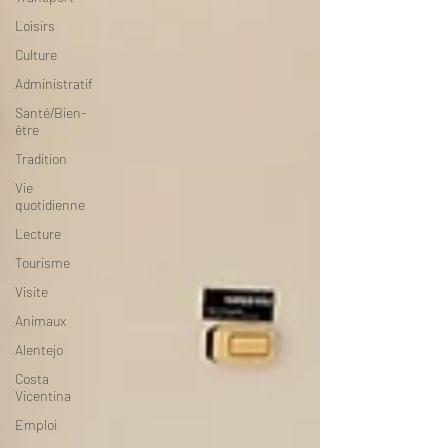
Loisirs
Culture
Administratif
Santé/Bien-
être
Tradition
Vie
quotidienne
Lecture
Tourisme
Visite
Animaux
Alentejo
Costa
Vicentina
Emploi