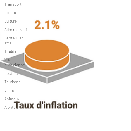
Transport
Loisirs
Culture
Administratif
Santé/Bien-
être
Tradition
Vie
quotidienne
Lecture
Tourisme
Visite
Animaux
Alentejo
Costa
Vicentina
Emploi