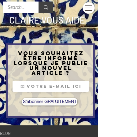
CLAIRE VOUS AIDE
Vous souhaitez
être informé
lorsque je publie
un nouvel
article ?
S'abonner GRATUITEMENT
BLOG