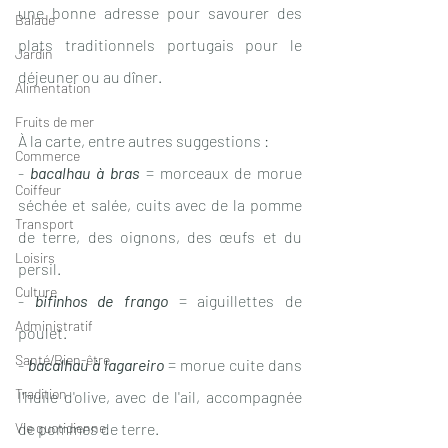
une bonne adresse pour savourer des 
Balade
plats traditionnels portugais pour le 
Jardin
déjeuner ou au dîner.
Alimentation
Fruits de mer
À la carte, entre autres suggestions :
Commerce
- 
bacalhau à bras
= 
morceaux de morue 
Coiffeur
séchée et salée, cuits avec de la pomme 
Transport
de terre, des oignons, des œufs et du 
Loisirs
persil.
Culture
- 
bifinhos de frango
= aiguillettes de 
Administratif
poulet.
Santé/Bien-être
- 
bacalhau à lagareiro
 = morue cuite dans 
Tradition
l'huile d'olive, avec de l'ail, accompagnée 
Vie quotidienne
de pommes de terre.