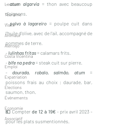
- 
atum algarvia
= thon avec beaucoup 
Lecture
d'oignons.
Tourisme
- 
polvo à lagareiro
 = poulpe cuit dans 
Visite
l'huile d'olive, avec de l'ail, accompagné de 
Animaux
pommes de terre.
Alentejo
-
lulinhas fritas
 = calamars frits.
Costa Vicentina
- 
bife na pedra
 = steak cuit sur pierre.
Emploi
- 
dourada, robalo, salmão, atum
 = 
Expatriation
poissons frais au choix : daurade, bar, 
Élections
saumon, thon.
Événements
Economie
💶 Compter 
de 12 à 19€
 - prix avril 2023 - 
Associatif
pour les plats susmentionnés.