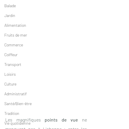
Balade
Jardin
Alimentation
Fruits de mer
Commerce
Coiffeur
Transport
Loisirs
Culture
Administratif
Santé/Bien-être
Tradition
Les magnifiques 
points de vue
 ne 
Vie quotidienne
manquent pas à Lisbonne : entre les 