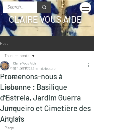
CLAIRE VOUS AIDE
Post
Tous les posts
Claire Vous Aide
Tous les posts
15 mars 2022
2 min de lecture
Promenons-nous à
Glaces
Lisbonne : Basilique
Restaurant
d’Estrela, Jardim Guerra
Algarve
Junqueiro et Cimetière des
Lisbonne
Anglais
Actualités
Plage