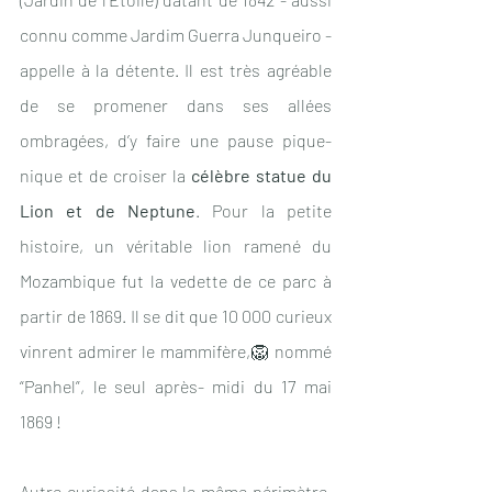
connu comme Jardim Guerra Junqueiro - 
appelle à la détente. Il est très agréable 
de se promener dans ses allées 
ombragées, d’y faire une pause pique-
nique et de croiser la 
célèbre statue du 
Lion et de Neptune
. Pour la petite 
histoire, un véritable lion ramené du 
Mozambique fut la vedette de ce parc à 
partir de 1869. Il se dit que 10 000 curieux 
vinrent admirer le mammifère,🦁 nommé 
“Panhel”, le seul après- midi du 17 mai 
1869 !
Autre curiosité dans le même périmètre,