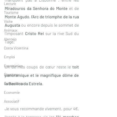
Lecture
Miradouros da Senhora do Monte 
et de 
Tourisme
Monte Agudo
, 
l’Arc de triomphe de la rua 
Visite
Augusta
 ou encore depuis le sommet de 
Animaux
l’imposant 
Cristo Rei
 sur la rive Sud du 
Alentejo
Tage. 
Costa Vicentina
Emploi
Expatriation
Un de mes coups de cœur reste le 
toit 
Élections
panoramique et le magnifique dôme de 
la Basílica da Estrela
. 
Événements
Economie
Associatif
Je vous recommande vivement, pour 4€, 
l’accès à la terrasse via les 
114 marches