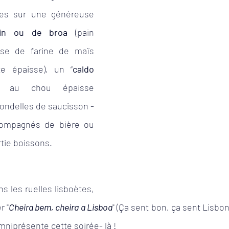
ies sur une généreuse 
in ou de broa
 (pain 
nse de farine de maïs 
e épaisse), un “
caldo 
e au chou épaisse 
ndelles de saucisson - 
ccompagnés de bière ou 
rtie boissons. 
 les ruelles lisboètes, 
r "
Cheira bem, cheira a Lisboa
" (Ça sent bon, ça sent Lisbon
mniprésente cette soirée- là !  