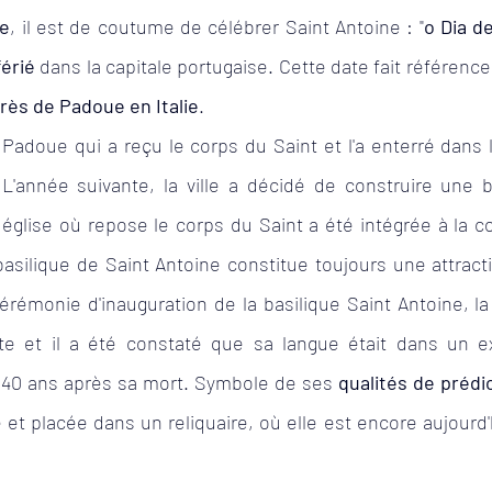
ne
, il est de coutume de célébrer Saint Antoine : "
o Dia d
férié
 dans la capitale portugaise. Cette date fait référence 
 près de Padoue en Italie
. 
e Padoue qui a reçu le corps du Saint et l'a enterré dans l
L'année suivante, la ville a décidé de construire une b
 église où repose le corps du Saint a été intégrée à la co
 basilique de Saint Antoine constitue toujours une attracti
érémonie d'inauguration de la basilique Saint Antoine, la
te et il a été constaté que sa langue était dans un ex
40 ans après sa mort. Symbole de ses 
qualités de prédi
e et placée dans un reliquaire, où elle est encore aujourd