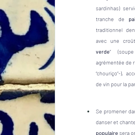
sardinhas) serv
tranche de 
pa
traditionnel de
avec une croût
verde
” (soup
agrémentée de ro
“chouriço”-), a
de vin pour la pa
Se promener dans
danser et chante
populaire
 sera o