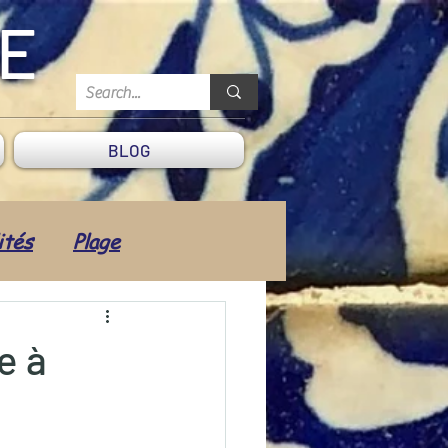
DE
BLOG
ités
Plage
Coiffeur
Transport
e à
Vie quotidienne