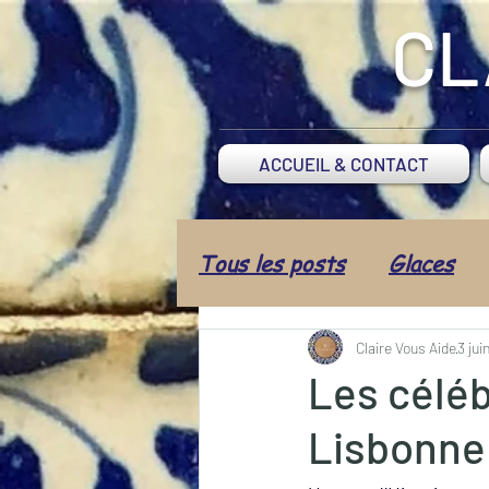
CL
ACCUEIL & CONTACT
Tous les posts
Glaces
Balade
Jardin
Al
Claire Vous Aide
3 jui
Les céléb
Lisbonne 
Loisirs
Culture
A