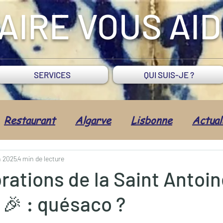
AIRE VOUS AI
SERVICES
QUI SUIS-JE ?
Restaurant
Algarve
Lisbonne
Actual
imentation
Fruits de mer
Commerce
n 2025
4 min de lecture
rations de la Saint Antoin
🎉 : quésaco ?
dministratif
Santé/Bien-être
Tradition