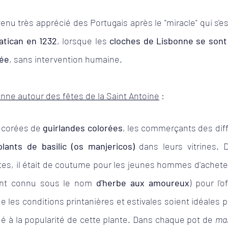
enu très apprécié des Portugais après le "miracle" qui s'est
atican en 1232
, lorsque les 
cloches de Lisbonne se sont
uée
, sans intervention humaine.
onne autour des fêtes de la Saint Antoine
 : 
écorées de 
guirlandes colorées
, les commerçants des diff
plants de basilic (os manjericos)
 dans leurs vitrines. D
tes, il était de coutume pour les jeunes hommes d'acheter
ent connu sous le nom 
d'herbe aux amoureux
) pour l'o
e les conditions printanières et estivales soient idéales po
bué à la popularité de cette plante. Dans chaque pot de 
man