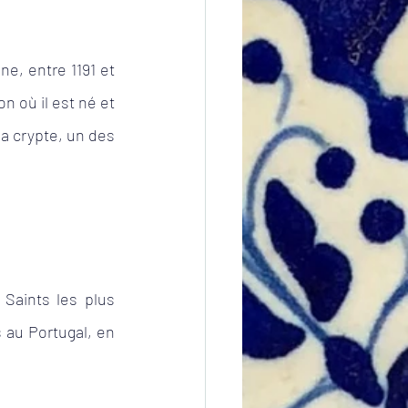
ntina
Emploi
, entre 1191 et 
n où il est né et 
la crypte, un des 
Saints les plus 
 au Portugal, en 