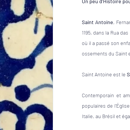
Un peu d’Histoire po
Lecture
Tourisme
Saint Antoine
, Ferna
Expatriation
Électio
1195, dans la Rua das
où il a passé son enf
ossements du Saint e
Saint Antoine est le 
S
Contemporain et ami 
populaires de l'Églis
Italie, au Brésil et é