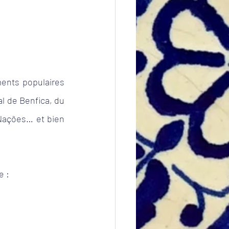
ents populaires 
l de Benfica, du 
Nações… et bien 
e :