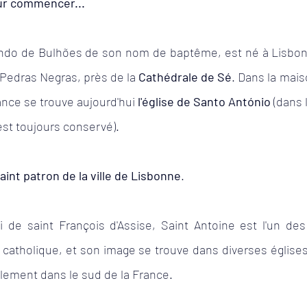
ur commencer... 
Visite
Animaux
Alentejo
Costa Vice
ndo de Bulhões de son nom de baptême, est né à Lisbonne
ns
Événements
Economie
 Pedras Negras, près de la 
Cathédrale de Sé
. Dans la maiso
ance se trouve aujourd'hui 
l'église de Santo António
 (dans 
st toujours conservé). 
aint patron de la ville de Lisbonne
. 
de saint François d'Assise, Saint Antoine est l'un des 
e catholique, et son image se trouve dans diverses églises
galement dans le sud de la France.