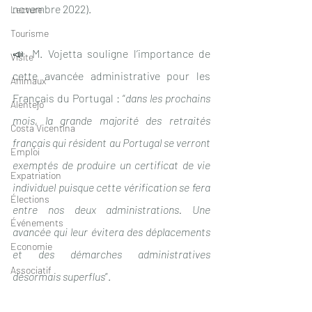
novembre 2022).
Lecture
Tourisme
📣 M. Vojetta souligne l’importance de 
Visite
cette avancée administrative pour les 
Animaux
Français du Portugal : “
dans les prochains 
Alentejo
mois, la grande majorité des retraités 
Costa Vicentina
français qui résident au Portugal se verront 
Emploi
exemptés de produire un certificat de vie 
Expatriation
individuel puisque cette vérification se fera 
Élections
entre nos deux administrations. Une 
Événements
avancée qui leur évitera des déplacements 
Economie
et des démarches administratives 
Associatif
désormais superflus
”.