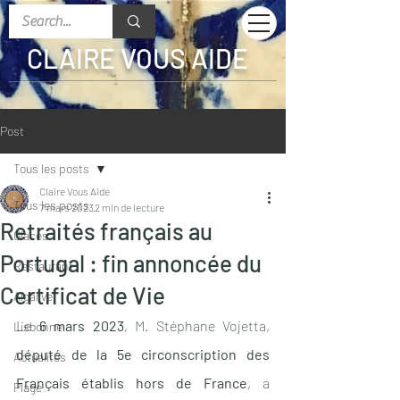
CLAIRE VOUS AIDE
Post
Tous les posts
Claire Vous Aide
Tous les posts
7 mars 2023
2 min de lecture
Retraités français au
Glaces
Portugal : fin annoncée du
Restaurant
Certificat de Vie
Algarve
Le 
6 mars 2023
, M. Stéphane Vojetta, 
Lisbonne
député de la 5e circonscription des 
Actualités
Français établis hors de France
, a 
Plage