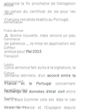
annoncé la fin prochaine de l’obligation 
Balade
de renvoi du certificat de vie pour les 
Jardin
Français retraités établis au Portugal.
Alimentation
Fruits de mer
⚠️ Bonne nouvelle, mais encore un peu 
Commerce
de patience ... la mise en application est 
Coiffeur
prévue pour 
Mai 2023
.
Transport
Loisirs
Cette annonce fait suite à la signature, la 
Culture
semaine dernière, d’un 
accord entre la 
Administratif
France et le Portugal 
concernant 
Santé/Bien-être
l’échange de données d’état civil 
entre 
Tradition
les 2 pays (comme cela est déjà le cas 
Vie quotidienne
entre la France et l’Espagne depuis 