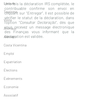
Lecture
Une fois la déclaration IRS complétée, le 
contribuable confirme son envoi en 
Tourisme
cliquant sur “
Entregar
”. Il est possible de 
vérifier le statut de la déclaration, dans 
Visite
l'option "
Consultar Declaração
", dès que 
vous recevez un message électronique 
Animaux
des Finanças vous informant que la 
déclaration est validée. 
Alentejo
Costa Vicentina
Emploi
Expatriation
Élections
Événements
Economie
Associatif