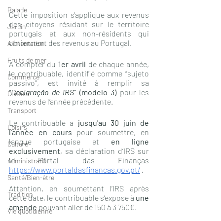
Balade
Cette imposition s'applique aux revenus 
des citoyens résidant sur le territoire 
Jardin
portugais et aux non-résidents qui 
obtiennent des revenus au Portugal.
Alimentation
Fruits de mer
À compter du 
1er avril 
de chaque année, 
le contribuable, identifié comme “sujeto 
Commerce
passivo”, est invité à remplir sa 
“
Declaração de IRS
” (modelo 3)
 pour les 
Coiffeur
revenus de l’année précédente.
Transport
Le contribuable a 
jusqu'au 30 juin de 
Loisirs
l'année en cours 
pour soumettre, en 
langue portugaise et 
en ligne 
Culture
exclusivement
, sa déclaration d’IRS sur 
le Portal das Finanças 
Administratif
https://www.portaldasfinancas.gov.pt/
 . 
Santé/Bien-être
Attention, en soumettant l’IRS après 
Tradition
cette date, le contribuable s’expose à 
une 
amende
 pouvant aller de 150 à 3 750€.
Vie quotidienne