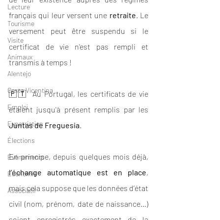
Lecture
français qui leur versent une 
retraite
. Le 
Tourisme
versement peut être suspendu si le 
Visite
certificat de vie n'est pas rempli et 
Animaux
transmis à temps ! 
Alentejo
Costa Vicentina
🇵🇹  Au Portugal, les certificats de vie 
Emploi
étaient jusqu'à présent remplis par les 
Expatriation
Juntas de Freguesia
. 
Élections
En principe, depuis quelques mois déjà, 
Événements
l’échange automatique est en place
, 
Economie
mais cela suppose que les données d’état 
Associatif
civil (nom, prénom, date de naissance…) 
soient enregistrés exactement de la 