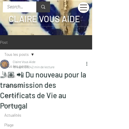
CLAIRE VOUS AIDE
Post
Tous les posts
Claire Vous Aide
Tous les posts
10 sept. 2024
2 min de lecture
🤳🏽 📲 Du nouveau pour la
Glaces
transmission des
Restaurant
Certificats de Vie au
Algarve
Portugal
Lisbonne
Actualités
Plage