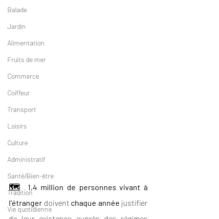
Balade
Jardin
Alimentation
Fruits de mer
Commerce
Coiffeur
Transport
Loisirs
Culture
Administratif
Santé/Bien-être
🗺  1,4 million de personnes vivant à 
Tradition
l'étranger 
doivent 
chaque année
 justifier 
Vie quotidienne
de leur existence auprès des régimes 