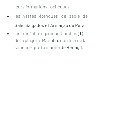
leurs formations rocheuses,
les vastes étendues de sable de 
Galé, Salgados et Armação de Pêra
,
les très "photogéniques" arches (
⬇️)
de la plage de 
Marinha
, non loin de la 
fameuse grotte marine de 
Benagil
.