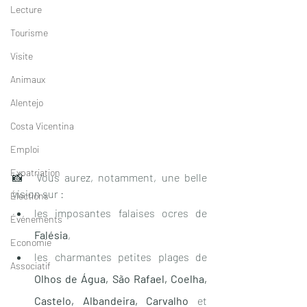
Lecture
Tourisme
Visite
Animaux
Alentejo
Costa Vicentina
Emploi
Expatriation
📸  Vous aurez, notamment, une belle 
vision sur : 
Élections
les imposantes falaises ocres de 
Événements
Falésia
,
Economie
les charmantes petites plages de 
Associatif
Olhos de Água, São Rafael, Coelha, 
Castelo, Albandeira, Carvalho 
et 