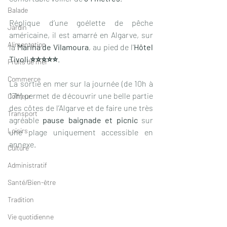
Balade
Réplique d’une goélette de pêche 
Jardin
américaine, il est amarré en Algarve, sur 
Alimentation
la 
Marina de Vilamoura
, au pied de l'
Hôtel 
Tivoli ⭐️⭐️⭐️⭐️⭐️
.
Fruits de mer
Commerce
La sortie en mer sur la journée (de 10h à 
17h) permet de découvrir une belle partie 
Coiffeur
des côtes de l’Algarve et de faire une très 
Transport
agréable 
pause baignade et picnic
 sur 
Loisirs
une plage uniquement accessible en 
annexe. 
Culture
Administratif
Santé/Bien-être
Tradition
Vie quotidienne