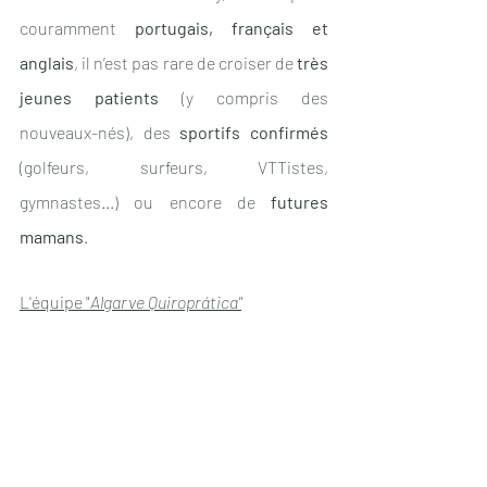
couramment 
portugais, français et 
anglais
, il n’est pas rare de croiser de 
très 
jeunes patients
 (y compris des 
nouveaux-nés), des 
sportifs confirmés
(golfeurs, surfeurs, VTTistes, 
gymnastes...) ou encore de 
futures 
mamans
. 
L'équipe "
Algarve Quiroprática"