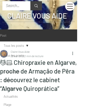
CLAIRE VOUS AIDE
Post
Tous les posts
Claire Vous Aide
Tous les posts
22 avr. 2022
1 min de lecture
💆🏻 Chiropraxie en Algarve,
Glaces
proche de Armação de Pêra
Restaurant
: découvrez le cabinet
Algarve
“Algarve Quiroprática”
Lisbonne
Actualités
Plage