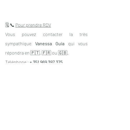
🗓 📞 
Pour prendre RDV
Vous pouvez contacter la très 
sympathique 
Vanessa Guia
 qui vous 
répondra en 🇵🇹, 🇫🇷 ou 🇬🇧.
Téléphone
 : 
+ 351 969 397 375
Page facebook : 
https://www.facebook.com/algarve.quir
opratica
📍
Adresse d'"
Algarve Quiroprática"
E.N. 125, Prédios Areias, Loja B, Pêra