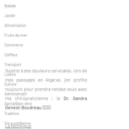
Balade
Jardin
Alimentation
Fruits de mer
Commerce
Coiffeur
Transport
Sujette à des douleurs cervicales, lors de 
Loisirs
mes passages en Algarve, j’en profite 
Culture
toujours pour prendre rendez-vous avec 
Administratif
ma chiropraticienne : le 
Dr. Sandra 
Santé/Bien-être
Genest-Boudreau 👩🏼‍⚕️
Tradition
Vie quotidienne
La technique