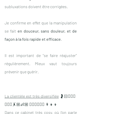
subluxations doivent être corrigées.
Je confirme en effet que la manipulation 
se fait 
en douceur, sans douleur, et de 
façon à la fois rapide et efficace
.
Il est important de “se faire réajuster” 
régulièrement. Mieux vaut toujours 
prévenir que guérir.
La clientèle est très diversifiée
 🤰🏻🏄🏽‍♂️
🏌🏼‍♀️🤸🏼👶🏼 🧗🏼‍♂️🚴🏼‍♂️ 👨‍👧‍👦
Dans ce cabinet très cosy, où l'on parle 