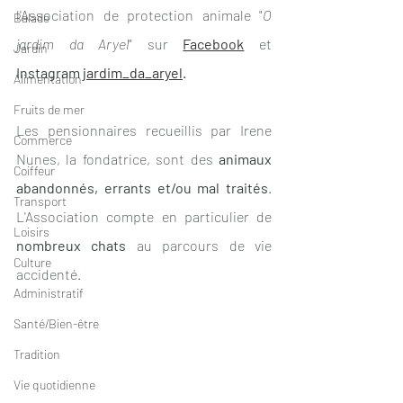
l'Association de protection animale "
O 
Balade
jardim da Aryel
" sur 
Facebook
 et 
Jardin
Instagram 
jardim_da_aryel
.
Alimentation
Fruits de mer
Les pensionnaires recueillis par Irene 
Commerce
Nunes, la fondatrice, sont des 
animaux 
Coiffeur
abandonnés, errants et/ou mal traités
. 
Transport
L'Association compte en particulier de 
Loisirs
nombreux chats
 au parcours de vie 
Culture
accidenté.
Administratif
Santé/Bien-être
Tradition
Vie quotidienne