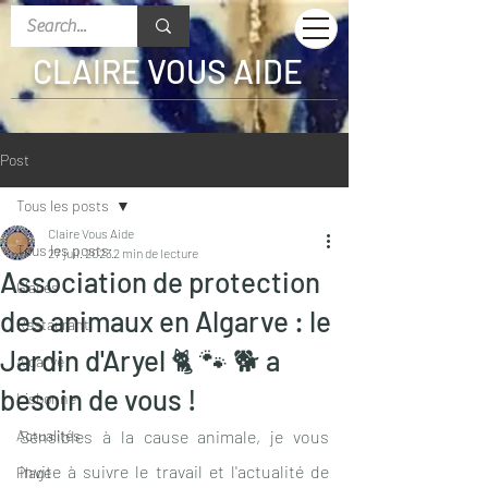
CLAIRE VOUS AIDE
Post
Tous les posts
Claire Vous Aide
Tous les posts
27 juil. 2023
2 min de lecture
Association de protection
Glaces
des animaux en Algarve : le
Restaurant
Jardin d'Aryel 🐈 🐾 🐕 a
Algarve
besoin de vous !
Lisbonne
Actualités
Sensibles à la cause animale, je vous 
invite à suivre le travail et l'actualité de 
Plage