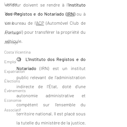
Lecture
vendeur doivent se rendre à l'
Instituto 
dos Registos e do Notariado (
IRN
)
 ou à 
Tourisme
un bureau de l'
ACP
 (Automóvel Club de 
Visite
Portugal) pour transférer la propriété du 
Animaux
véhicule.
Alentejo
Costa Vicentina
🧐  
L'Instituto dos Registos e do 
Emploi
Notariado
 (IRN) est un institut 
Expatriation
public relevant de l'administration 
Élections
indirecte de l'État, doté d'une 
Événements
autonomie administrative et 
Economie
compétent sur l'ensemble du 
Associatif
territoire national. Il est placé sous 
la tutelle du ministère de la justice. 