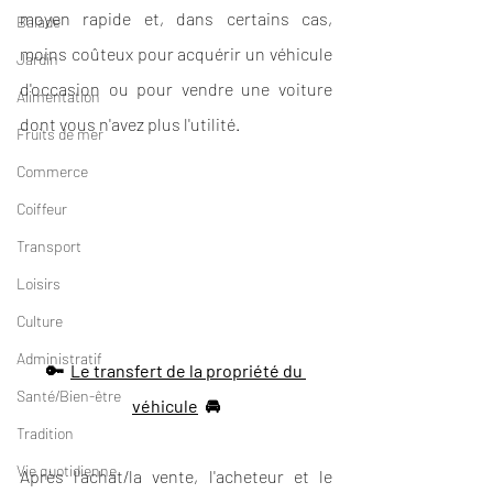
moyen rapide et, dans certains cas, 
Balade
moins coûteux pour acquérir un véhicule 
Jardin
d'occasion ou pour vendre une voiture 
Alimentation
dont vous n'avez plus l'utilité.
Fruits de mer
Commerce
Coiffeur
Transport
Loisirs
Culture
Administratif
🔑  
Le transfert de la propriété du 
Santé/Bien-être
véhicule
  🚘
Tradition
Vie quotidienne
Après l'achat/la vente, l'acheteur et le 