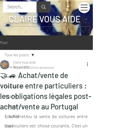
CLAIRE VOUS AIDE
Post
Tous les posts
Claire Vous Aide
Tous les posts
10 janv. 2025
3 min de lecture
🤝 🚙 Achat/vente de
Glaces
voiture entre particuliers :
Restaurant
les obligations légales post-
Algarve
achat/vente au Portugal
Lisbonne
Actualités
L'achat et/ou la vente de voitures entre 
particuliers est chose courante. C'est un 
Plage