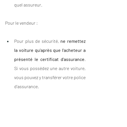
quel assureur.
Pour le vendeur :
Pour plus de sécurité, 
ne remettez 
la voiture qu'après que l'acheteur a 
présenté le certificat d'assurance
. 
Si vous possédez une autre voiture, 
vous pouvez y transférer votre police 
d'assurance.
💡  Pour rappel - au Portugal, 
l'affichage 
de la vignette d'assurance automobile 
sur le pare-brise du véhicule n'est plus 