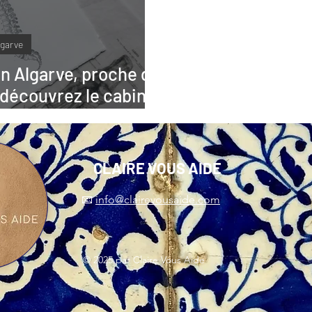
lgarve
n Algarve, proche de
découvrez le cabinet
uiroprática”
CLAIRE VOUS AIDE
📧
info@clairevousaide.com
© 2025 par Claire Vous Aide