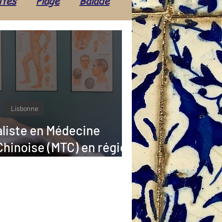
ités
Plage
Balade
Transport
Loisirs
tidienne
Lecture
Lisbonne
ploi
Expatriation
ialiste en Médecine
Chinoise (MTC) en région
 proche de Cascais