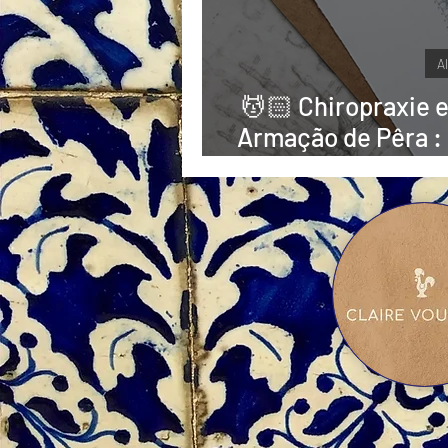
A
💆🏻 Chiropraxie e
Armação de Pêra : 
“Algarve Q