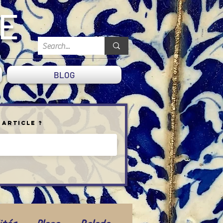
DE
BLOG
 article ?