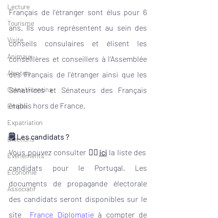
Lecture
Français de l’étranger sont élus pour 6 
Tourisme
ans. Ils vous représentent au sein des 
Visite
conseils consulaires et élisent les 
Animaux
conseillères et conseillers à l’Assemblée 
Alentejo
des Français de l’étranger ainsi que les 
Costa Vicentina
Sénatrices et Sénateurs des Français 
établis hors de France.
Emploi
Expatriation
🗒 Les candidats ?
Élections
Vous pouvez consulter 👉🏼
ici
 la liste des 
Événements
candidats pour le Portugal. Les 
Economie
documents de propagande électorale 
Associatif
des candidats seront disponibles sur le 
site 
France Diplomatie
à compter de 