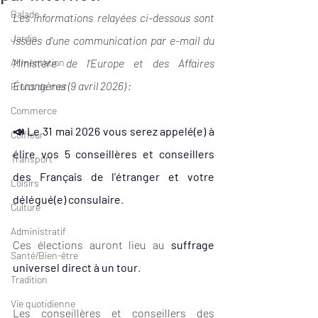
Balade
Les informations relayées ci-dessous sont 
Jardin
issues d'une communication par e-mail du 
Alimentation
Ministère de l'Europe et des Affaires 
Étrangères (9 avril 2026) : 
Fruits de mer
Commerce
📣 Le 31 mai 2026 
vous serez appelé(e) à 
Coiffeur
élire vos 5 conseillères et conseillers 
Transport
des Français de l’étranger et votre 
Loisirs
délégué(e) consulaire
. 
Culture
Administratif
Ces élections auront lieu au 
suffrage 
Santé/Bien-être
universel direct à un tour
.
Tradition
Vie quotidienne
Les conseillères et conseillers des 