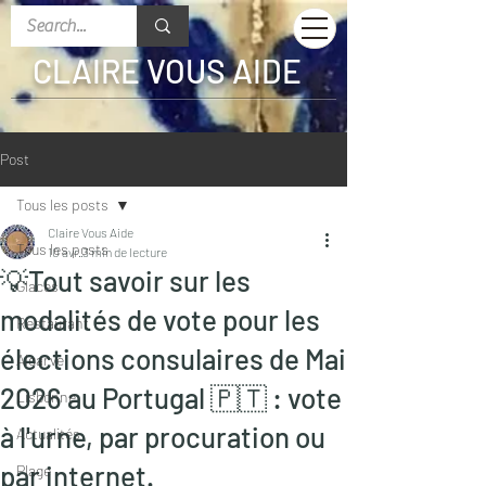
CLAIRE VOUS AIDE
Post
Tous les posts
Claire Vous Aide
Tous les posts
10 avr.
3 min de lecture
💡Tout savoir sur les
Glaces
modalités de vote pour les
Restaurant
élections consulaires de Mai
Algarve
2026 au Portugal 🇵🇹 : vote
Lisbonne
à l'urne, par procuration ou
Actualités
par internet.
Plage