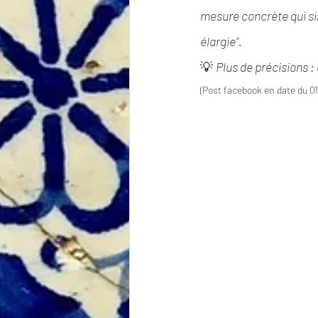
mesure concrète qui sim
élargie".
💡 
Plus de précisions : 
(Post facebook en date du 0