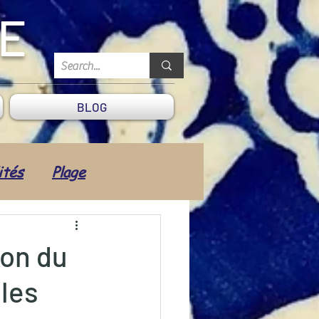
DE
BLOG
ités
Plage
Coiffeur
Transport
ion du
les
Vie quotidienne