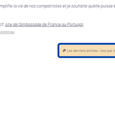
plifie la vie de nos compatriotes et je souhaite qu’elle puisse 
cf. 
site de l'Ambassade de France au Portugal
.
1/03/2026)
🔎 Les derniers articles, c'est par ic