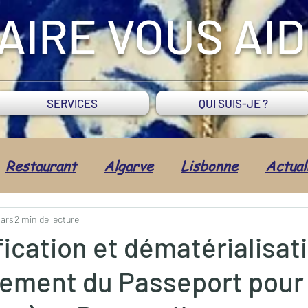
AIRE VOUS AI
SERVICES
QUI SUIS-JE ?
Restaurant
Algarve
Lisbonne
Actual
imentation
Fruits de mer
Commerce
ars
2 min de lecture
fication et dématérialisat
lement du Passeport pour 
dministratif
Santé/Bien-être
Tradition