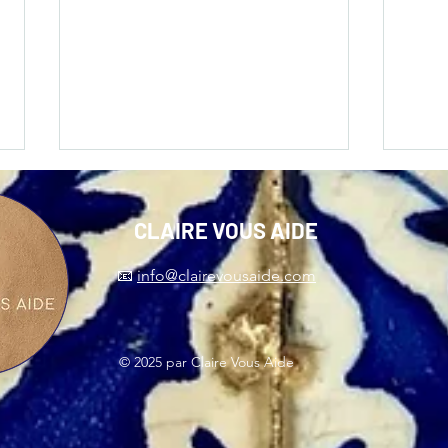
CLAIRE VOUS AIDE
📧
info@clairevousaide.com
📇 Processus de demande et
S'ins
© 2025 par Claire Vous Aide
avantages de la Carte
Franç
nationale d'identité française
Fran
au nouveau format