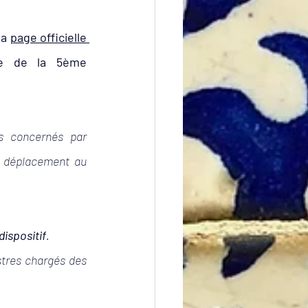
ntina
Emploi
a 
page officielle 
e de la 5ème 
s concernés par 
s déplacement au 
dispositif
.
stres chargés des 