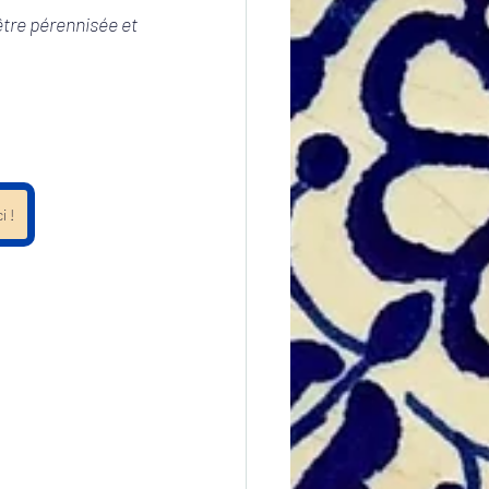
être pérennisée et 
i !