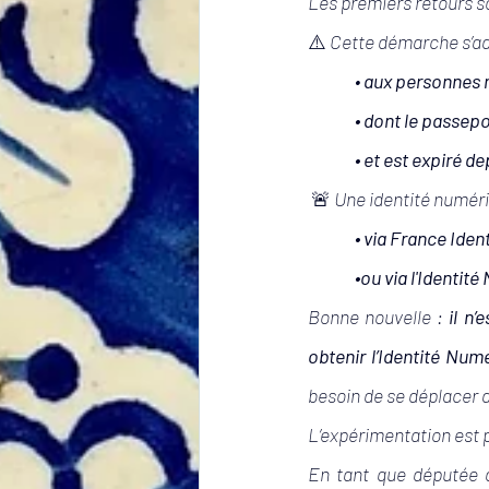
Les premiers retours so
⚠️
 Cette démarche s’ad
 •
 aux personnes m
 • dont le passepo
 • et est expiré d
🚨
 Une identité numéri
• via France Iden
 •ou via l'Identi
Bonne nouvelle : 
il n
obtenir l’Identité Num
besoin de se déplacer au
L’expérimentation est 
En tant que députée d