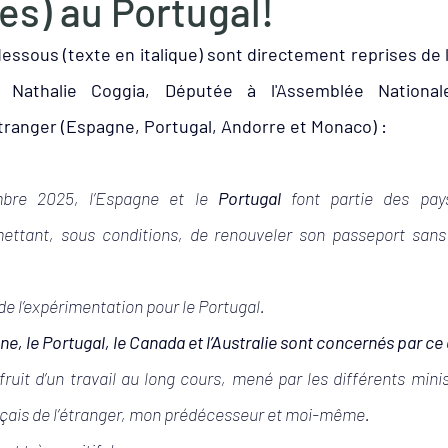
es) au Portugal!
Visite
Animaux
Alentejo
Costa Vice
essous (texte en italique) sont directement reprises de l
athalie Coggia, Députée à l'Assemblée National
ns
Événements
Economie
étranger (Espagne, Portugal, Andorre et Monaco) : 
mbre 2025, l’Espagne et le 
Portugal
 font partie des pay
mettant, sous conditions, de renouveler son passeport san
e de l’expérimentation pour le Portugal.
ne, le Portugal, le Canada et l’Australie sont concernés par ce 
fruit d’un travail au long cours, mené par les différents mini
nçais de l’étranger, mon prédécesseur et moi-même.