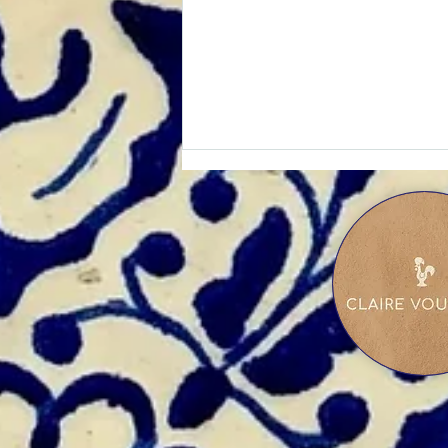
🗳 Élections consulaires de
Mai 2026 : Vérifiez votre
inscription au Registre des
Français établis hors de
France pour pouvoir voter !