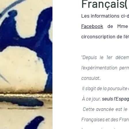
Français(
Lecture
Tourisme
Les informations ci-d
Facebook
 de Mme N
Expatriation
Électio
circonscription de l'
"Depuis le 1er déce
l’expérimentation per
consulat.
 Il s’agit de la poursuit
 À ce jour, 
seuls l’Espag
 Cette avancée est le 
Françaises et des Fra