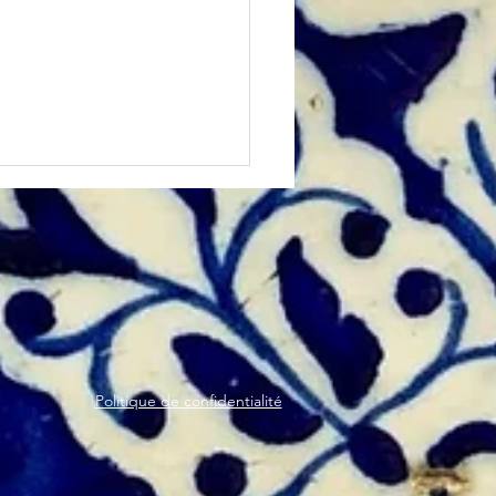
crire au Registre des
Politique de confidentialité
ais établis hors de
ce