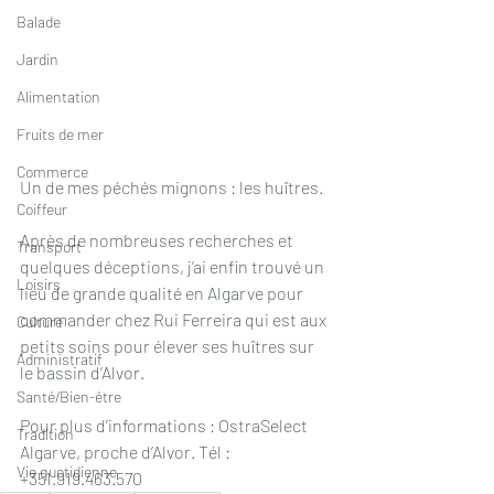
Balade
Jardin
Alimentation
Fruits de mer
Commerce
Un de mes péchés mignons : les huîtres. 
Coiffeur
Après de nombreuses recherches et 
Transport
quelques déceptions, j’ai enfin trouvé un 
Loisirs
lieu de grande qualité en Algarve pour 
commander chez Rui Ferreira qui est aux 
Culture
petits soins pour élever ses huîtres sur 
Administratif
le bassin d’Alvor.
Santé/Bien-être
Pour plus d’informations : OstraSelect 
Tradition
Algarve, proche d’Alvor. Tél : 
Vie quotidienne
+351.919.463.570