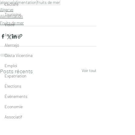
algarve
alimentation
fruits de mer
Lecture
Algarve
Tourisme
Alimentation
Fruits de mer
Visite
Animaux
Alentejo
Costa Vicentina
Emploi
Posts récents
Voir tout
Expatriation
Élections
Événements
Economie
Associatif