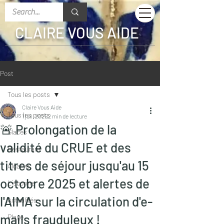
CLAIRE VOUS AIDE
Post
Tous les posts
Claire Vous Aide
Tous les posts
1 juil. 2025
2 min de lecture
🚨 Prolongation de la
Glaces
validité du CRUE et des
Restaurant
titres de séjour jusqu'au 15
Algarve
octobre 2025 et alertes de
Lisbonne
l'AIMA sur la circulation d'e-
Actualités
mails frauduleux !
Plage