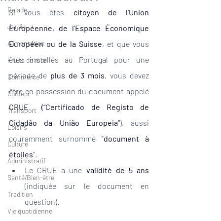
Balade
Si vous êtes 
citoyen de l’Union 
Jardin
Européenne, de l’Espace Économique 
Alimentation
Européen ou de la Suisse
, et que vous 
êtes installés au Portugal pour une 
Fruits de mer
période de 
plus de 3 mois
, vous devez 
Commerce
être en possession du document appelé 
Coiffeur
CRUE  (“Certificado de Registo de 
Transport
Cidadão da União Europeia”
), aussi 
Loisirs
couramment surnommé “
document à 
Culture
étoiles
”. 
Administratif
Le CRUE a une 
validité de 5 ans
Santé/Bien-être
(indiquée sur le document en 
Tradition
question).
Vie quotidienne