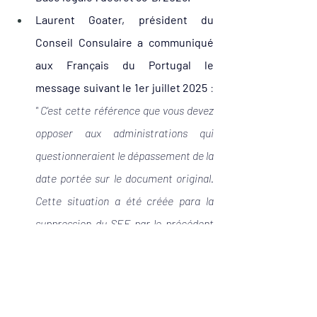
Laurent Goater, président du 
Conseil Consulaire a communiqué 
aux Français du Portugal le 
message suivant le 1er juillet 2025
 : 
" C'est cette référence que vous devez 
opposer aux administrations qui 
questionneraient le dépassement de la 
date portée sur le document original. 
Cette situation a été créée para la 
suppression du SEF par le précédent 
gouvernement socialiste, sans 
s'assurer que des moyens suffisants 
étaient donnés à l'administration qui l'a 
remplacé (devenue l'AIMA). Le nouveau 