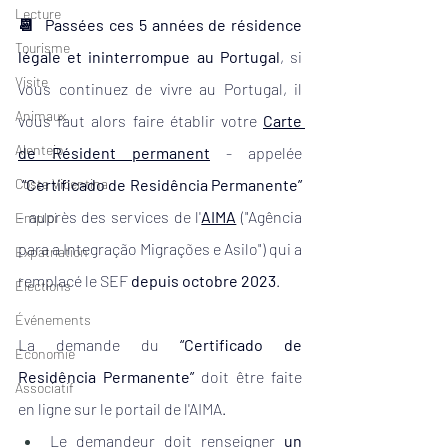
Lecture
📆  Passées ces 5 années de résidence 
Tourisme
légale et ininterrompue au Portugal
, si 
Visite
vous continuez de vivre au Portugal, il 
Animaux
vous faut alors faire établir votre 
Carte 
Alentejo
de Résident permanent
- appelée 
Costa Vicentina
 “Certificado de Residência Permanente” 
- auprès des services de l'
AIMA
("Agência 
Emploi
para a Integração Migrações e Asilo") qui a 
Expatriation
remplacé le SEF 
depuis octobre 2023
.
Élections
Événements
La demande du 
“Certificado de 
Economie
Residência Permanente” 
doit être faite 
Associatif
en ligne sur le portail de l'AIMA. 
Le demandeur doit renseigner 
un 