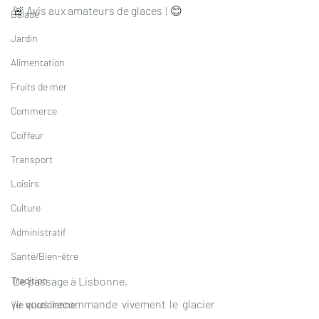
🚨 Avis aux amateurs de glaces ! 😊
Balade
Jardin
Alimentation
Fruits de mer
Commerce
Coiffeur
Transport
Loisirs
Culture
Administratif
Santé/Bien-être
Tradition
De passage à Lisbonne,
je vous recommande vivement le glacier 
Vie quotidienne