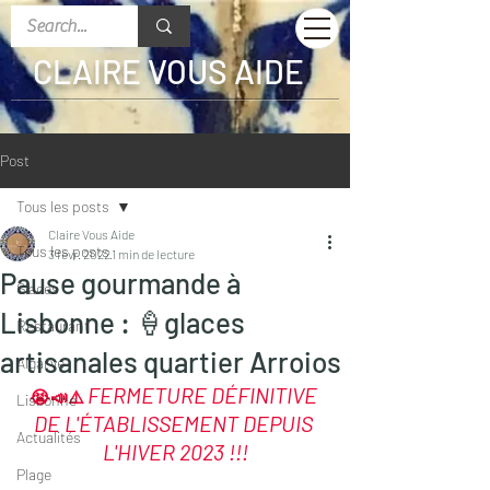
CLAIRE VOUS AIDE
Post
Tous les posts
Claire Vous Aide
Tous les posts
3 févr. 2022
1 min de lecture
Pause gourmande à
Glaces
Lisbonne : 🍦glaces
Restaurant
artisanales quartier Arroios
Algarve
FERMETURE DÉFINITIVE 
😭📣⚠️ 
Lisbonne
DE L'ÉTABLISSEMENT DEPUIS 
Actualités
L'HIVER 2023 !!!
Plage