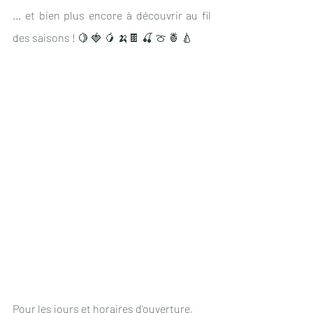
... et bien plus encore à découvrir au fil 
des saisons ! 🍋 🍓 🥭 🍌🍫 🍒 🍈 🍍 🍐
Pour les jours et horaires d'ouverture,