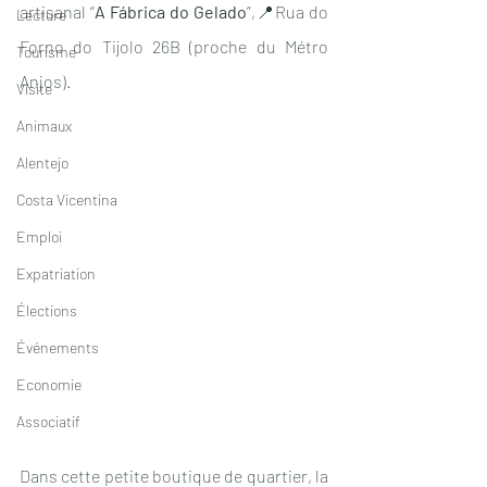
artisanal “
A Fábrica do Gelado
”,📍Rua do 
Lecture
Forno do Tijolo 26B (proche du Métro 
Tourisme
Anjos).
Visite
Animaux
Alentejo
Costa Vicentina
Emploi
Expatriation
Élections
Événements
Economie
Associatif
Dans cette petite boutique de quartier, la 