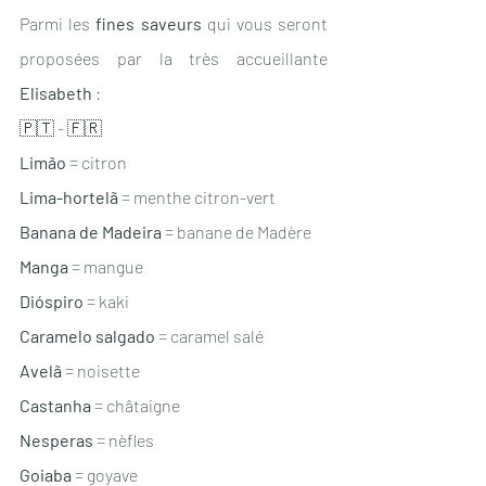
Parmi les
 fines saveurs
 qui vous seront 
proposées par la très accueillante
Elisabeth
 :
🇵🇹 - 🇫🇷
Limão
 = citron 
Lima-hortelã
 = menthe citron-vert
Banana de Madeira
 = banane de Madère
Manga
 = mangue 
Dióspiro
 = kaki 
Caramelo salgado
 = caramel salé
Avelã
 = noisette
Castanha
 = châtaigne
Nesperas
 = nèfles
Goiaba 
= goyave