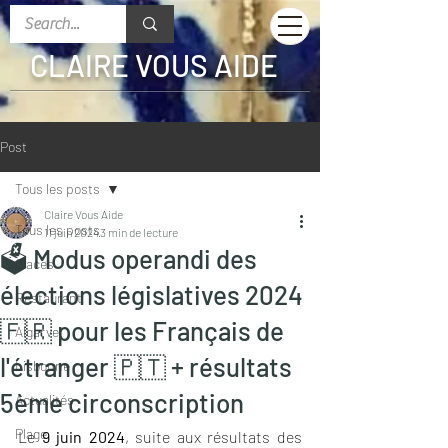
CLAIRE VOUS AIDE
Post
Tous les posts
Claire Vous Aide
Tous les posts
11 juin 2024
3 min de lecture
🗳 Modus operandi des
Glaces
élections législatives 2024
Restaurant
🇫🇷 pour les Français de
Algarve
l'étranger 🇵🇹 + résultats
Lisbonne
5ème circonscription
Actualités
Plage
Le 
9 juin 2024
, suite aux résultats des 