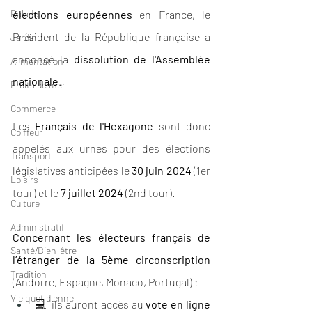
Balade
élections européennes
 en France, le 
Président de la République française a 
Jardin
annoncé la 
dissolution de l'Assemblée 
Alimentation
nationale
.
Fruits de mer
Commerce
Les 
Français de l'Hexagone
 sont donc 
Coiffeur
appelés aux urnes pour des élections 
Transport
législatives anticipées le 
30 juin 2024
 (1er 
Loisirs
tour) et le 
7 juillet 2024
 (2nd tour).
Culture
Administratif
Concernant les électeurs français de 
Santé/Bien-être
l’étranger de la 5ème circonscription
Tradition
(Andorre, Espagne, Monaco, Portugal) :
Vie quotidienne
💻  ils auront accès au 
vote en ligne