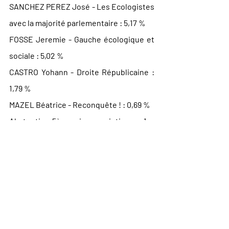
SANCHEZ PEREZ José - Les Ecologistes 
avec la majorité parlementaire : 5,17 %
FOSSE Jeremie - Gauche écologique et 
sociale : 5,02 %
CASTRO Yohann - Droite Républicaine : 
1,79 %
MAZEL Béatrice - Reconquête ! 
: 0,69 %
Abstention 5ème circonscription au 1er 
tour : 62,17 %
👉🏽  Le 2nd tour se déroulera donc entre 
Stéphane VOJETTA et Maxime DA SILVA.