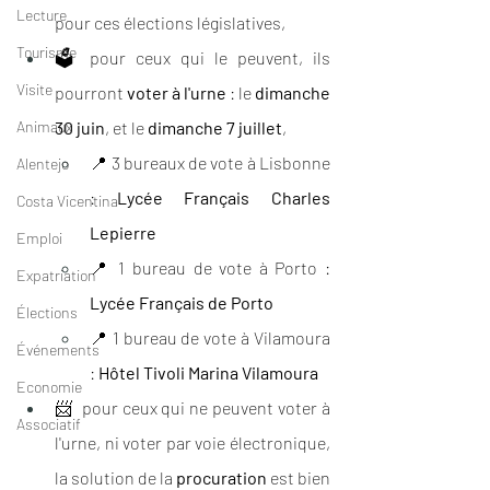
Lecture
pour ces élections législatives,
Tourisme
🗳 pour ceux qui le peuvent, ils 
Visite
pourront 
voter à l'urne
 : le 
dimanche 
Animaux
30 juin
, et le 
dimanche 7 juillet
,
📍 3 bureaux de vote à Lisbonne 
Alentejo
: 
Lycée Français Charles 
Costa Vicentina
Lepierre
Emploi
📍 1 bureau de vote à Porto : 
Expatriation
Lycée Français de Porto
Élections
📍 1 bureau de vote à Vilamoura 
Événements
: 
Hôtel Tivoli Marina Vilamoura
Economie
📨  pour ceux qui ne peuvent voter à 
Associatif
l'urne, ni voter par voie électronique, 
la solution de la 
procuration
 est bien 