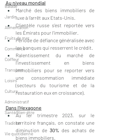
Au niveau mondial
Balade
Marché des biens immobiliers de 
Jardin
luxe à l’arrêt aux Etats-Unis.
Clientèle russe s’est reportée vers 
Alimentation
les Émirats pour l’immobilier.
Fruits de mer
Période de défiance généralisée avec 
les banques qui resserrent le crédit.
Commerce
Ralentissement du marché de 
Coiffeur
l’investissement en biens 
Transport
immobiliers pour se reporter vers 
une consommation immédiate 
Loisirs
(secteurs du tourisme et de la 
Culture
restauration eux en croissance).
Administratif
Dans l’Hexagone
Santé/Bien-être
Au 1er trimestre 2023, sur le 
territoire français, on constate une 
Tradition
diminution de 
30% 
des achats de 
Vie quotidienne
biens immobiliers. 