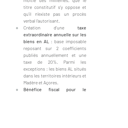
moitié des millièmes, que le 
titre constitutif s’y oppose et 
qu’il n’existe pas un procès 
verbal l’autorisant.
Création d’une 
taxe 
extraordinaire annuelle sur les 
biens en AL
 : base imposable 
reposant sur 2 coefficients 
publiés annuellement et une 
taxe de 20%. Parmi les 
exceptions : les biens AL situés 
dans les territoires intérieurs et 
Madère et Açores.
Bénéfice fiscal pour le 
transfert d’un bien AL en une 
location de longue durée
 : 
possibilité, sous conditions, 
d'exonération d’IRS et d’IRC sur 
les revenus fonciers issus de 