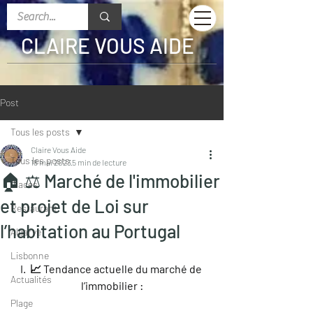
CLAIRE VOUS AIDE
Post
Tous les posts
Claire Vous Aide
Tous les posts
18 mai 2023
5 min de lecture
🏠 ⚖️ Marché de l'immobilier
Glaces
et projet de Loi sur
Restaurant
l’habitation au Portugal
Algarve
Lisbonne
I.  📈 Tendance actuelle du marché de 
Actualités
l’immobilier :
Plage