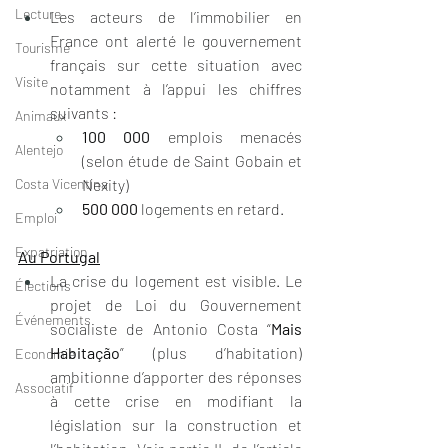
Lecture
Les acteurs de l’immobilier en 
France ont alerté le gouvernement 
Tourisme
français sur cette situation avec 
Visite
notamment à l’appui les chiffres 
suivants : 
Animaux
100 000
 emplois menacés 
Alentejo
(selon étude de Saint Gobain et 
Costa Vicentina
Nexity)
500 000
 logements en retard.
Emploi
Expatriation
Au Portugal
La crise du logement est visible. Le 
Élections
projet de Loi du Gouvernement 
Événements
socialiste de Antonio Costa “
Mais 
Habitação
” (plus d’habitation) 
Economie
ambitionne d’apporter des réponses 
Associatif
à cette crise en modifiant la 
législation sur la construction et 