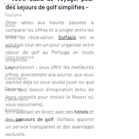
Lecture
des séjours de golf simplifiés -
Tourisme
Dites adieu aux heures passées à 
Visite
comparer les offres et à jongler entre les 
Animaux
sites de réservation. 
Golfasis
 est la 
solution tout-en-un pour organiser votre 
Alentejo
séjour de golf au Portugal en toute 
Costa Vicentina
simplicité. 
Leur mission : vous offrir les meilleures 
Emploi
offres, directement à la source, que vous 
Expatriation
sachiez déjà où vous voulez jouer ou que 
Élections
vous ayez besoin d'inspiration et/ou de 
leurs conseils pour choisir le Resort où 
Événements
vous séjournerez.
Economie
En travaillant en direct avec des 
hôtels
 et 
des 
parcours de golf
, Golfasis apporte 
Associatif
un service transparent et des avantages 
exclusifs.