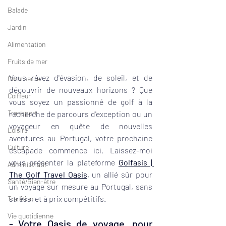
Balade
Jardin
Alimentation
Fruits de mer
Vous rêvez d'évasion, de soleil, et de 
Commerce
découvrir de nouveaux horizons ? Que 
Coiffeur
vous soyez un passionné de golf à la 
Transport
recherche de parcours d'exception ou un 
voyageur en quête de nouvelles 
Loisirs
aventures au Portugal, votre prochaine 
Culture
escapade commence ici. Laissez-moi 
vous présenter la plateforme 
Golfasis | 
Administratif
The Golf Travel Oasis
, un allié sûr pour 
Santé/Bien-être
un voyage sur mesure au Portugal, sans 
stress, et à prix compétitifs.
Tradition
Vie quotidienne
- Votre Oasis de voyage, pour 