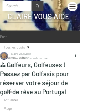
CLAIRE VOUS AIDE
Post
Tous les posts
Claire Vous Aide
Tous les posts
22 sept. 2025
3 min de lecture
⛳️ Golfeurs, Golfeuses !
Glaces
Passez par Golfasis pour
Restaurant
réserver votre séjour de
Algarve
golf de rêve au Portugal
Lisbonne
Actualités
Plage