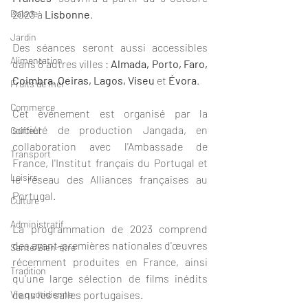
Balade
2023 à 
Lisbonne
. 
Jardin
Des séances seront aussi accessibles 
Alimentation
dans 8 autres villes : 
Almada, Porto, Faro, 
Coimbra, Oeiras, Lagos, Viseu 
et
 Évora
.
Fruits de mer
Commerce
Cet événement est organisé par la 
société de production Jangada, en 
Coiffeur
collaboration avec l'Ambassade de 
Transport
France, l'Institut français du Portugal et 
Loisirs
le réseau des Alliances françaises au 
Portugal.
Culture
Administratif
La programmation de 2023 comprend 
des avant-premières nationales d'œuvres 
Santé/Bien-être
récemment produites en France, ainsi 
Tradition
qu'une large sélection de films inédits 
Vie quotidienne
dans les salles portugaises.