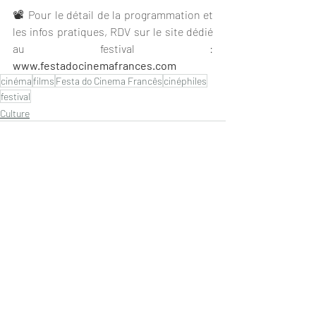
📽 Pour le détail de la programmation et 
les infos pratiques, RDV sur le site dédié 
au festival : 
www.festadocinemafrances.com
cinéma
films
Festa do Cinema Francês
cinéphiles
festival
Culture
Posts récents
Voir tout