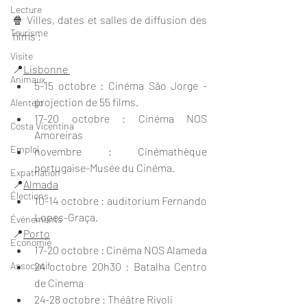
Lecture
🍿 Villes, dates et salles de diffusion des 
Tourisme
films :
Visite
📍
Lisbonne 
Animaux
5-15 octobre : Cinéma São Jorge - 
projection de 55 films.
Alentejo
17-20 octobre : Cinéma NOS 
Costa Vicentina
Amoreiras
Emploi
novembre : Cinémathèque 
portugaise-Musée du Cinéma.
Expatriation
📍
Almada
Élections
10-14 octobre : auditorium Fernando 
Lopes-Graça.
Événements
📍
Porto
Economie
17-20 octobre : Cinéma NOS Alameda
Associatif
24 octobre 20h30 : Batalha Centro 
de Cinema
24-28 octobre : Théâtre Rivoli