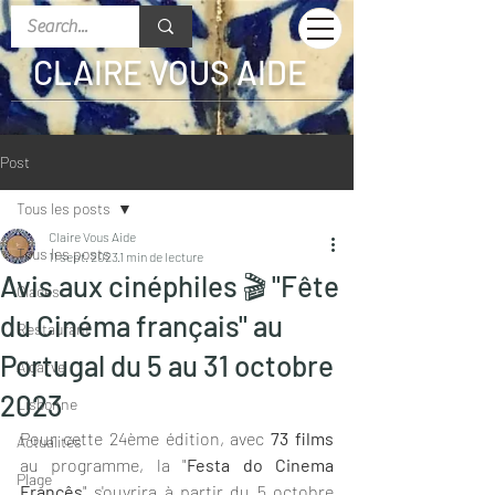
CLAIRE VOUS AIDE
Post
Tous les posts
Claire Vous Aide
Tous les posts
11 sept. 2023
1 min de lecture
Avis aux cinéphiles 🎬 "Fête
Glaces
du Cinéma français" au
Restaurant
Portugal du 5 au 31 octobre
Algarve
2023
Lisbonne
Pour cette 24ème édition, avec 
73 films
Actualités
au programme, la "
Festa do Cinema 
Plage
Francês
" s'ouvrira à partir du 5 octobre 